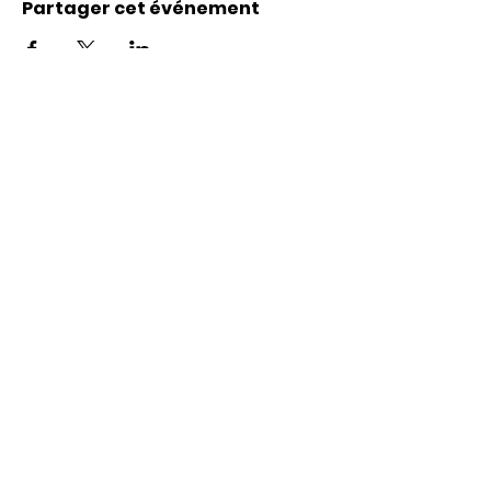
Partager cet événement
Coordonnées
Karl-Marx-Str. 78
12043
Berlin
info@frauenalia.com
Téléphone
+
49 (0) 30 28 65 63 04
Suis-nous sur
Instagram
LinkedIn
YouTube
Facebook
Quick Links