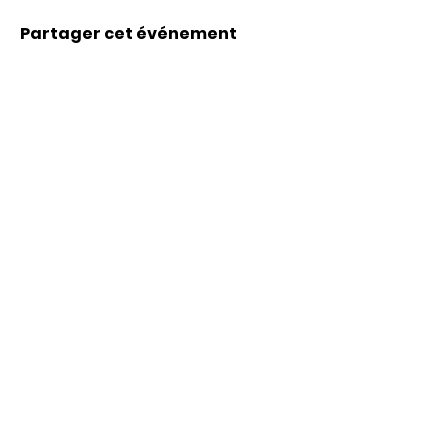
Partager cet événement
Coordonnées
Karl-Marx-Str. 78
12043
Berlin
info@frauenalia.com
Téléphone
+
49 (0) 30 28 65 63 04
Suis-nous sur
Instagram
LinkedIn
YouTube
Facebook