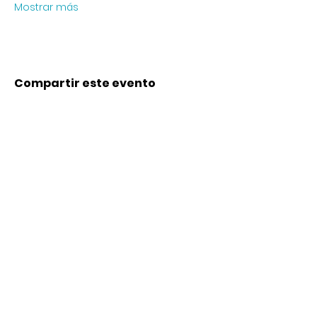
Mostrar más
Compartir este evento
Contacto
Karl-Marx-Str. 78
12043
Berlin
info@frauenalia.com
Telefon
+
49 (0) 30 28 65 63 04
Síguenos en:
Instagram