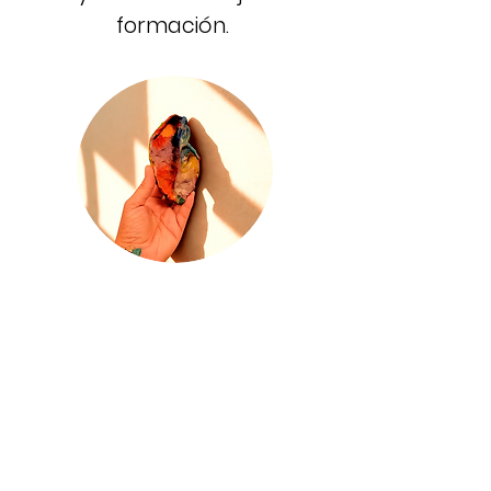
formación.
* Unsere Angebote finden dort statt,
wo Frauen leben und sich begegnen:
in Unterkünften, Frauentreffs,
Sprachcafés, Frauen-, Familien‑ und
Stadtteil-, Begegnungszentren – und
in öffentlichen Räumen, die wir
gemeinsam zu Orten emotionaler
Verbundenheit und Zugehörigkeit
machen.