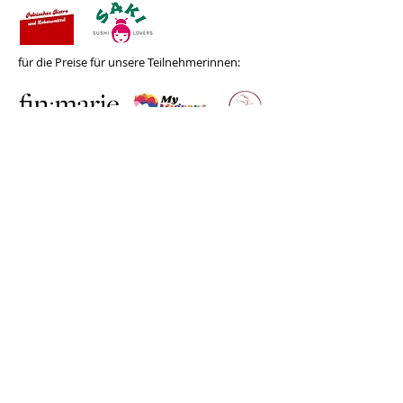
für die Preise für unsere Teilnehmerinnen:
Contacto
Karl-Marx-Str. 78
12043
Berlin
info@frauenalia.com
Telefon
+
49 (0) 30 28 65 63 04
Síguenos en:
Instagram
LinkedIn