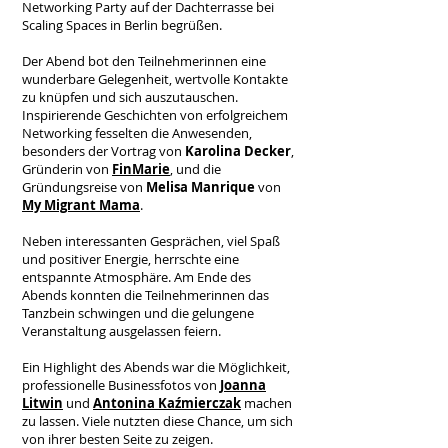
Networking Party auf der Dachterrasse bei
Scaling Spaces in Berlin begrüßen.
Der Abend bot den Teilnehmerinnen eine
wunderbare Gelegenheit, wertvolle Kontakte
zu knüpfen und sich auszutauschen.
Inspirierende Geschichten von erfolgreichem
Networking fesselten die Anwesenden,
besonders der Vortrag von
Karolina Decker
,
Gründerin von
FinMarie
, und die
Gründungsreise von
Melisa Manrique
von
My Migrant Mama
.
Neben interessanten Gesprächen, viel Spaß
und positiver Energie, herrschte eine
entspannte Atmosphäre. Am Ende des
Abends konnten die Teilnehmerinnen das
Tanzbein schwingen und die gelungene
Veranstaltung ausgelassen feiern.
Ein Highlight des Abends war die Möglichkeit,
professionelle Businessfotos von
Joanna
Litwin
und
Antonina Kaźmierczak
machen
zu lassen. Viele nutzten diese Chance, um sich
von ihrer besten Seite zu zeigen.