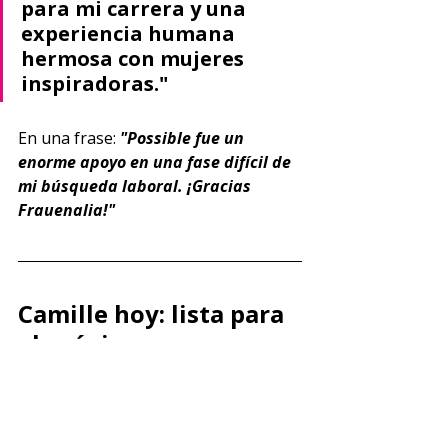
para mi carrera y una 
experiencia humana 
hermosa con mujeres 
inspiradoras."
En una frase: 
"Possible fue un 
enorme apoyo en una fase difícil de 
mi búsqueda laboral. ¡Gracias 
Frauenalia!"
Camille hoy: lista para 
el próximo paso
La Camille que habla hoy no es la 
misma que llegó hace cinco años. Ha 
convertido su reto lingüístico en 