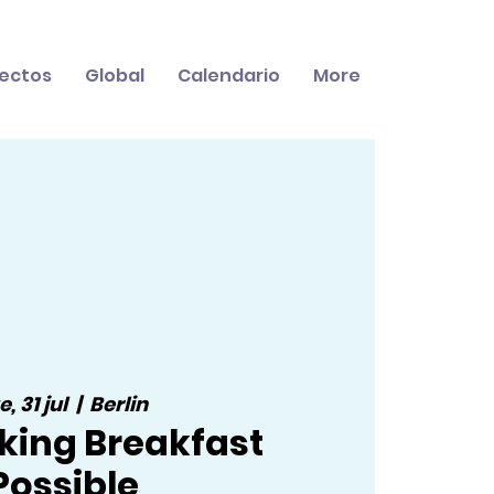
ectos
Global
Calendario
More
e, 31 jul
  |  
Berlin
king Breakfast
Possible