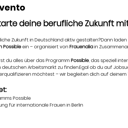
evento
Starte deine berufliche Zukunft mi
iche Zukunft in Deutschland aktiv gestalten?Dann laden wi
n Possible
 ein – organisiert von 
Frauenalia
 in Zusammenar
rst du alles über das Programm 
Possible
, das speziell int
im deutschen Arbeitsmarkt zu finden.Egal ob du auf Jobsuc
erqualifizieren möchtest – wir begleiten dich auf deinem
t:
ramms Possible
ung für internationale Frauen in Berlin