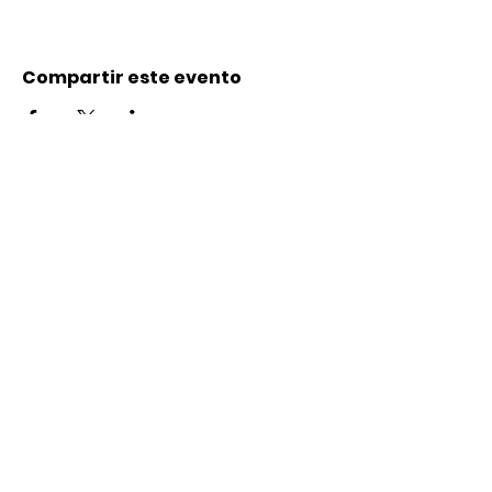
Compartir este evento
Contacto
Karl-Marx-Str. 78
12043
Berlin
info@frauenalia.com
Telefon
+
49 (0) 30 28 65 63 04
Síguenos en:
Instagram
LinkedIn
YouTube