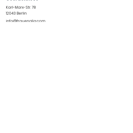
Karl-Marx-Str. 78
12043
Berlin
info@frauenalia.com
Téléphone
+
49 (0) 30 28 65 63 04
Suis-nous sur
Instagram
LinkedIn
YouTube
Facebook
Quick Links
Protections des données
© 2024 by Frauenalia.