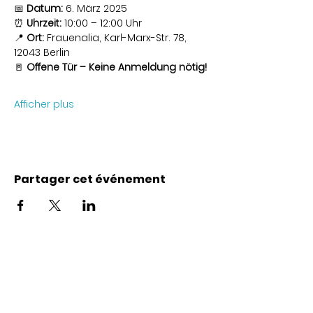
📅 
Datum:
 6. März 2025
⏰ 
Uhrzeit:
 10:00 – 12:00 Uhr
📍 
Ort:
 Frauenalia, Karl-Marx-Str. 78, 
12043 Berlin
🚪 
Offene Tür – Keine Anmeldung nötig!
Afficher plus
Partager cet événement
Coordonnées
Karl-Marx-Str. 78
12043
Berlin