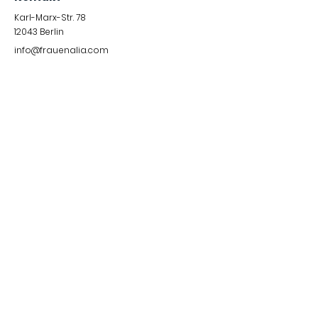
Karl-Marx-Str. 78
12043
Berlin
info@frauenalia.com
Telefon
+
49 (0) 30 28 65 63 04
Folgt uns auf
Instagram
LinkedIn
YouTube
Facebook
Quick Links
Impressum &
Datenschutzerklärung
© 2024 by Frauenalia.