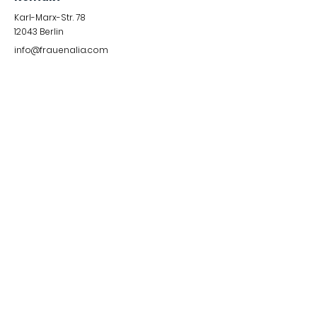
Karl-Marx-Str. 78
12043
Berlin
info@frauenalia.com
Telefon
+
49 (0) 30 28 65 63 04
Folgt uns auf
Instagram
LinkedIn
YouTube
Facebook
Quick Links
Impressum &
Datenschutzerklärung
© 2024 by Frauenalia.