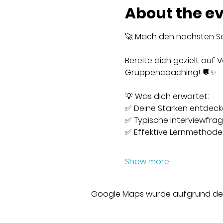
About the e
🚀 Mach den nächsten Schr
Bereite dich gezielt auf
Gruppencoaching! 💬✨
💡 Was dich erwartet:
✅ Deine Stärken entdecke
✅ Typische Interviewfra
✅ Effektive Lernmethode
Show more
Google Maps wurde aufgrund der A