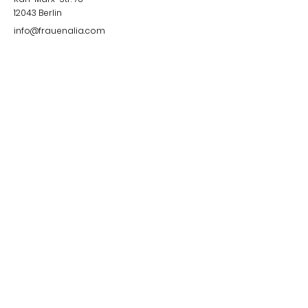
12043
Berlin
info@frauenalia.com
Telefon
+
49 (0) 30 28 65 63 04
Folgt uns auf
Instagram
LinkedIn
YouTube
Facebook
Quick Links
Impressum &
Datenschutzerklärung
© 2024 by Frauenalia.