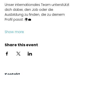
Unser internationales Team unterstützt 
dich dabei, den Job oder die 
Ausbildung zu finden, die zu deinem 
Profil passt. 🌍💼
Show more
Share this event
Kontakt
Karl-Marx-Str. 78
12043
Berlin
info@frauenalia.com
Telefon
+
49 (0) 30 28 65 63 04