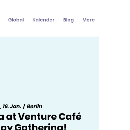
Global
Kalender
Blog
More
, 16. Jan.
  |  
Berlin
a at Venture Café
ay Gathering!