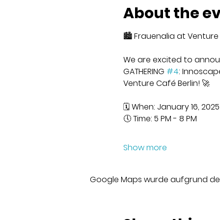
About the e
🏙️ Frauenalia at Venture
We are excited to announ
GATHERING 
#4
: Innoscap
Venture Café Berlin! 🚀
🗓 When: January 16, 2025
🕔 Time: 5 PM - 8 PM
Show more
Google Maps wurde aufgrund der A