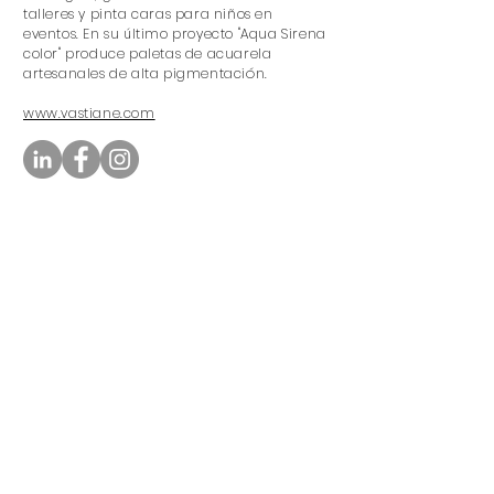
talleres y pinta caras para niños en
eventos. En su último proyecto "Aqua Sirena
color" produce paletas de acuarela
artesanales de alta pigmentación.
www.vastiane.com
Gisela Alejandra Zárate
Tobón
Servicios audiovisuales integrales
(preproducción y edición) adaptados a las