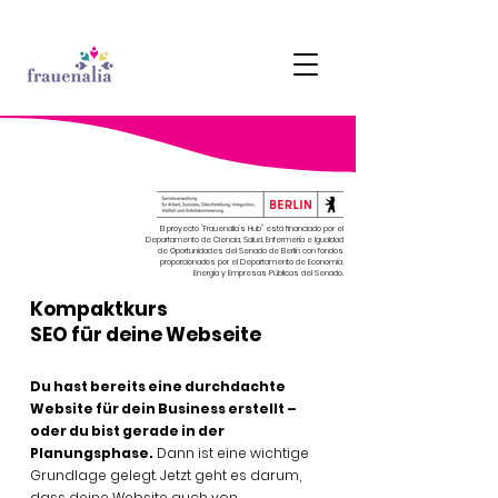
El proyecto "Frauenalia's Hub" está financiado por el
Departamento de Ciencia, Salud, Enfermería e Igualdad
de Oportunidades del Senado de Berlín con fondos
proporcionados por el Departamento de Economía,
Energía y Empresas Públicas del Senado.
Kompaktkurs
SEO für deine Webseite
Du hast bereits eine durchdachte
Website für dein Business erstellt –
oder du bist gerade in der
Planungsphase.
Dann ist eine wichtige
Grundlage gelegt. Jetzt geht es darum,
dass deine Website auch von