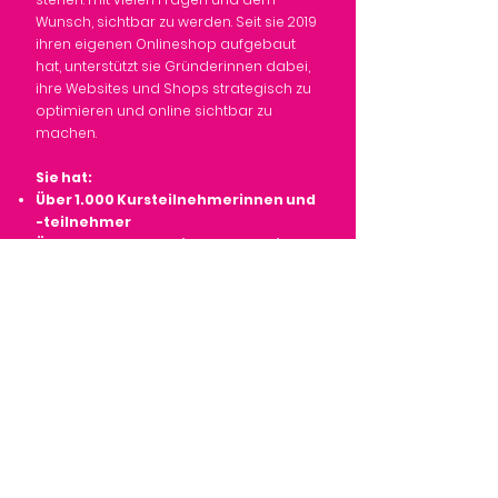
Wunsch, sichtbar zu werden. Seit sie 2019
ihren eigenen Onlineshop aufgebaut
hat, unterstützt sie Gründerinnen dabei,
ihre Websites und Shops strategisch zu
optimieren und online sichtbar zu
machen.
Sie hat:
Über 1.000 Kursteilnehmerinnen und
-teilnehmer
Über 500 Stunden Einzel-Coachings
Mehr als 40 Shops beim Aufbau, der
Optimierung und beim Wachstum
begleitet
Ihr Fokus liegt auf praktischem Wissen
und Mut: „Der erste Schritt zählt mehr als
Perfektion.“
Jetzt dein Wissen sichern