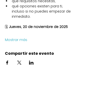
qué requisitos necesitas,
qué opciones existen para ti, 
incluso si no puedes empezar de 
inmediato.
🗓
 Jueves, 20 de noviembre de 2025
Mostrar más
Compartir este evento
Contacto
Karl-Marx-Str. 78
12043
Berlin
info@frauenalia.com