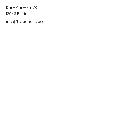
Karl-Marx-Str. 78
12043
Berlin
info@frauenalia.com
Telefon
+
49 (0) 30 28 65 63 04
Síguenos en:
Instagram
LinkedIn
YouTube
Facebook
Quick Links
Impressum &
Datenschutzerklärung
© 2024 by Frauenalia.