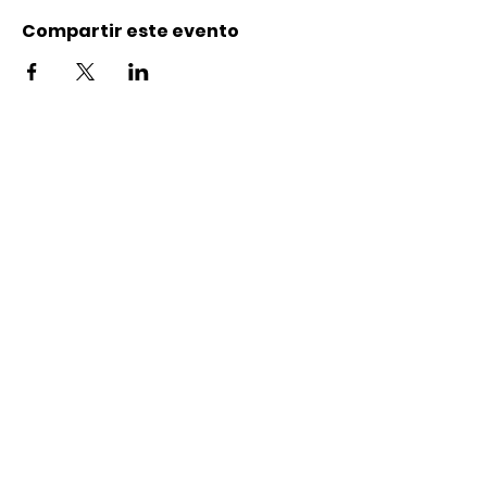
Compartir este evento
Contacto
Karl-Marx-Str. 78
12043
Berlin
info@frauenalia.com
Telefon
+
49 (0) 30 28 65 63 04
Síguenos en:
Instagram
LinkedIn
YouTube
Facebook