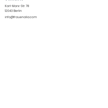
Karl-Marx-Str. 78
12043
Berlin
info@frauenalia.com
Telefon
+
49 (0) 30 28 65 63 04
Síguenos en:
Instagram
LinkedIn
YouTube
Facebook
Quick Links
Impressum &
Datenschutzerklärung
© 2024 by Frauenalia.