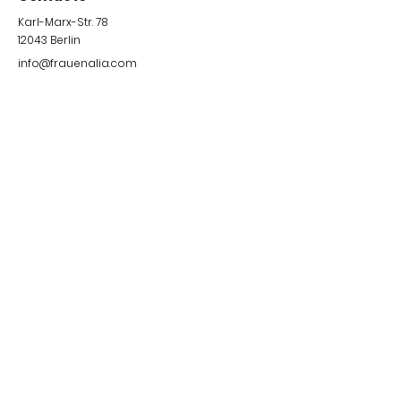
Karl-Marx-Str. 78
12043
Berlin
info@frauenalia.com
Telefon
+
49 (0) 30 28 65 63 04
Síguenos en:
Instagram
LinkedIn
YouTube
Facebook
Quick Links
Impressum &
Datenschutzerklärung
© 2024 by Frauenalia.