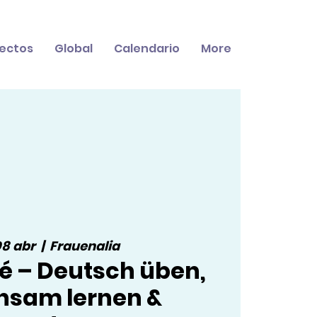
ectos
Global
Calendario
More
08 abr
  |  
Frauenalia
é – Deutsch üben,
nsam lernen &