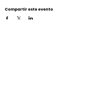
Compartir este evento
Contacto
Karl-Marx-Str. 78
12043
Berlin
info@frauenalia.com
Telefon
+
49 (0) 30 28 65 63 04
Síguenos en:
Instagram
LinkedIn
YouTube
Facebook