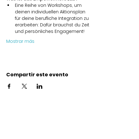
Eine Reihe von Workshops, um 
deinen individuellen Aktionsplan 
für deine berufliche Integration zu 
erarbeiten: Dafür brauchst du Zeit 
und persönliches Engagement!
Mostrar más
Compartir este evento
Contacto
Karl-Marx-Str. 78
12043
Berlin
info@frauenalia.com