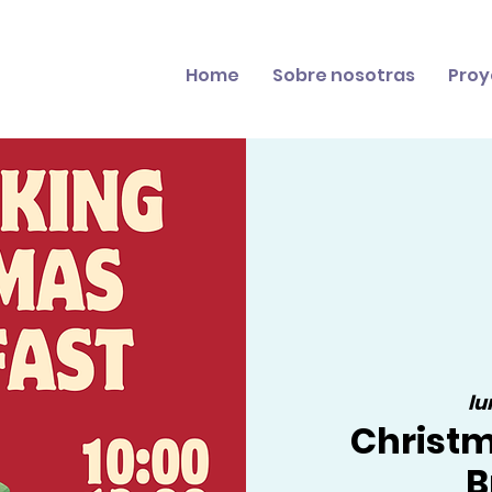
Home
Sobre nosotras
Proy
lu
Christ
B