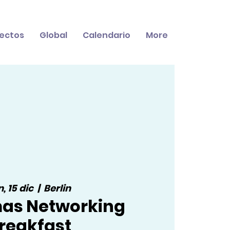
ectos
Global
Calendario
More
n, 15 dic
  |  
Berlin
mas Networking
reakfast