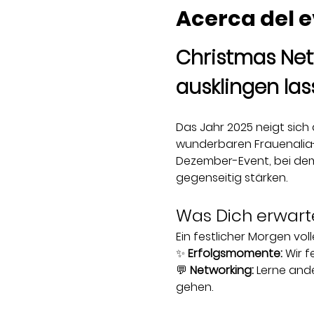
Acerca del 
Christmas Net
ausklingen las
Das Jahr 2025 neigt sic
wunderbaren Frauenalia-
Dezember-Event, bei dem
gegenseitig stärken.
Was Dich erwart
Ein festlicher Morgen vol
✨ 
Erfolgsmomente:
 Wir 
💬 
Networking:
 Lerne and
gehen.