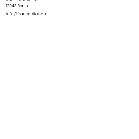
12043
Berlin
info@frauenalia.com
Telefon
+
49 (0) 30 28 65 63 04
Síguenos en:
Instagram
LinkedIn
YouTube
Facebook
Quick Links
Impressum &
Datenschutzerklärung
© 2024 by Frauenalia.