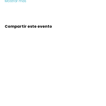
Mostrar más
Compartir este evento
Contacto
Karl-Marx-Str. 78
12043
Berlin
info@frauenalia.com
Telefon
+
49 (0) 30 28 65 63 04
Síguenos en:
Instagram