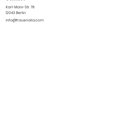
Karl-Marx-Str. 78
12043
Berlin
info@frauenalia.com
Telefon
+
49 (0) 30 28 65 63 04
Follow us
Instagram
LinkedIn
YouTube
Facebook
Quick Links
Impressum &
Datenschutzerklärung
© 2024 by Frauenalia.