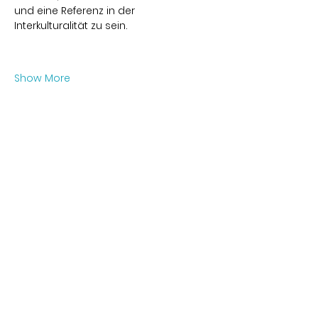
und eine Referenz in der 
Interkulturalität zu sein.
Show More
Share this event
Contact
Karl-Marx-Str. 78
12043
Berlin
info@frauenalia.com