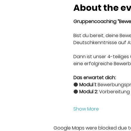
About the e
Gruppencoaching “Bewer
Bist du bereit, deine Be
Deutschkenntnisse auf A
Dann ist unser 4-teiliges
eine erfolgreiche Bewer
Das erwartet dich:
🟠 
Modul 1:
 Bewerbungspr
🟠 
Modul 2:
 Vorbereitung
Show More
Google Maps were blocked due to 